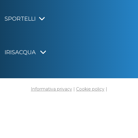
SPORTELLI
IRISACQUA
Informativa privacy
|
Cookie policy
|
Dichiarazione di accessibilità
Note legali
|
Sitemap
|
Digital agency:
Alea.pro
C.F. e P.IVA 01070220312
Capitale Sociale € 20.000.000,00 i.v.
Rag. Imprese di Gorizia n. 01070220312