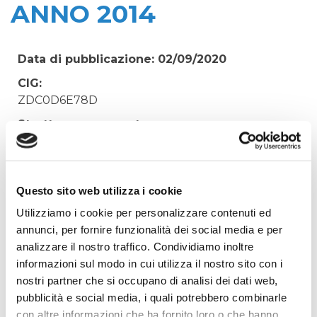
ANNO 2014
Data di pubblicazione: 02/09/2020
CIG:
ZDC0D6E78D
Struttura proponente:
Irisacqua srl P.I./C.F. 01070220312. - Ufficio
Tecnico
Oggetto:
Questo sito web utilizza i cookie
FIDEJUSSIONE COFACE N. 2032921 - COMUNE DI
Utilizziamo i cookie per personalizzare contenuti ed
SAN CANZIAN D'ISONZO - ANNO 2014
annunci, per fornire funzionalità dei social media e per
Elenco operatori invitati:
analizzare il nostro traffico. Condividiamo inoltre
informazioni sul modo in cui utilizza il nostro sito con i
Codice Fiscale:
nostri partner che si occupano di analisi dei dati web,
Procedura di scelta:
pubblicità e social media, i quali potrebbero combinarle
Affidamento ai sensi del Regolamento Generale
con altre informazioni che ha fornito loro o che hanno