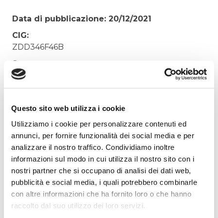
Data di pubblicazione: 20/12/2021
CIG:
ZDD346F46B
Struttura proponente:
Irisacqua srl P.I./C.F. 01070220312. - Ufficio
Tecnico
Oggetto:
Questo sito web utilizza i cookie
n.5 polizza - N. 1125200465 - PATENTE SICURA -
Utilizziamo i cookie per personalizzare contenuti ed
PERIODO ANNO 2023
annunci, per fornire funzionalità dei social media e per
Elenco operatori invitati:
analizzare il nostro traffico. Condividiamo inoltre
informazioni sul modo in cui utilizza il nostro sito con i
Codice Fiscale:
nostri partner che si occupano di analisi dei dati web,
Procedura di scelta:
pubblicità e social media, i quali potrebbero combinarle
Affidamento ai sensi del Regolamento Generale
con altre informazioni che ha fornito loro o che hanno
Aziendale per Lavori Servizi e Forniture
raccolto dal suo utilizzo dei loro servizi.
Aggiudicatario Nome: