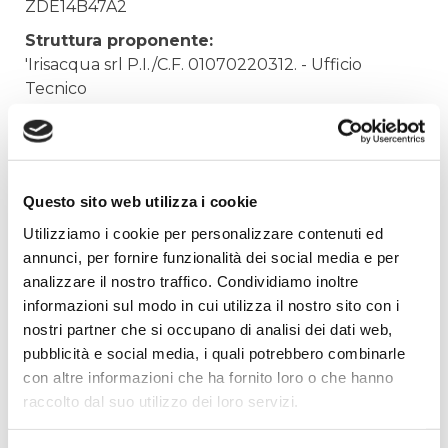
ZDE14B47A2
Struttura proponente:
'Irisacqua srl P.I./C.F. 01070220312. - Ufficio
Tecnico
Oggetto:
SPESE DI DOCENZA CORSO CONTABILITA'
Elenco operatori invitati:
Questo sito web utilizza i cookie
Codice Fiscale:
Utilizziamo i cookie per personalizzare contenuti ed
Procedura di scelta:
annunci, per fornire funzionalità dei social media e per
Affidamento ai sensi del Regolamento Generale
analizzare il nostro traffico. Condividiamo inoltre
Aziendale per Lavori Servizi e Forniture (art.238,
informazioni sul modo in cui utilizza il nostro sito con i
comma 7 d.lgs. 163/2006)
nostri partner che si occupano di analisi dei dati web,
pubblicità e social media, i quali potrebbero combinarle
Aggiudicatario Nome:
con altre informazioni che ha fornito loro o che hanno
CACCIAVILLANI TOMASO - cod. fisc.
raccolto dal suo utilizzo dei loro servizi.
CCCTMS62E29G224I
Importo Aggiudicazione: