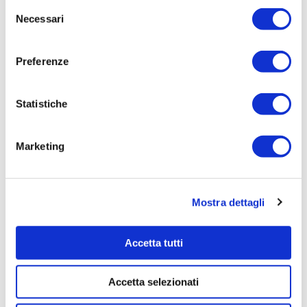
Selezione
520,0000
Necessari
del
Tempi di completamento:
consenso
pronta
Preferenze
Importo Liquidato:
0
Statistiche
Pagina aggiornata il 04/08/2020
Marketing
Mostra dettagli
Accetta tutti
Accetta selezionati