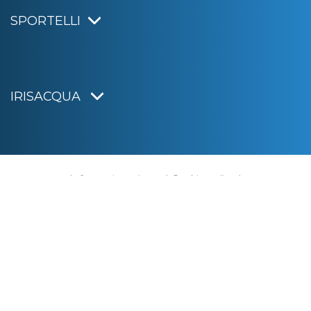
SPORTELLI
IRISACQUA
Informativa privacy
|
Cookie policy
|
Dichiarazione di accessibilità
Note legali
|
Sitemap
|
Digital agency:
Alea.pro
C.F. e P.IVA 01070220312
Capitale Sociale € 20.000.000,00 i.v.
Rag. Imprese di Gorizia n. 01070220312