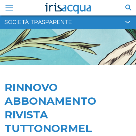
Vai
al
contenuto
SOCIETÀ TRASPARENTE
RINNOVO
ABBONAMENTO
RIVISTA
TUTTONORMEL