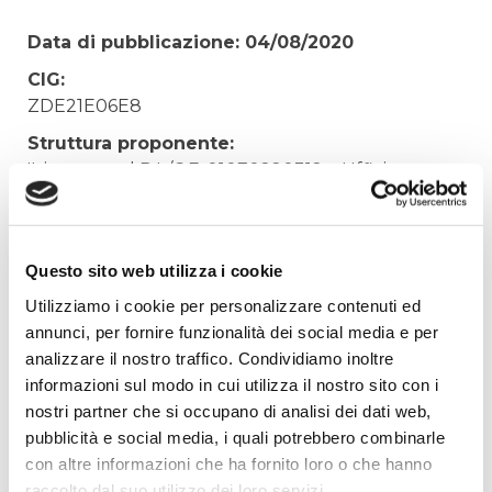
Data di pubblicazione: 04/08/2020
CIG:
ZDE21E06E8
Struttura proponente:
'Irisacqua srl P.I./C.F. 01070220312. - Ufficio
Tecnico
Oggetto:
RINNOVO ABBONAMENTO RIVISTA
Questo sito web utilizza i cookie
TUTTONORMEL
Utilizziamo i cookie per personalizzare contenuti ed
Elenco operatori invitati:
annunci, per fornire funzionalità dei social media e per
analizzare il nostro traffico. Condividiamo inoltre
Codice Fiscale:
informazioni sul modo in cui utilizza il nostro sito con i
Procedura di scelta:
nostri partner che si occupano di analisi dei dati web,
Affidamento ai sensi del Regolamento Generale
pubblicità e social media, i quali potrebbero combinarle
Aziendale per Lavori Servizi e Forniture
con altre informazioni che ha fornito loro o che hanno
Aggiudicatario Nome:
raccolto dal suo utilizzo dei loro servizi.