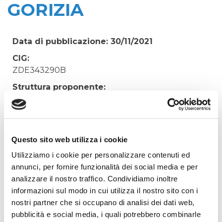
GORIZIA
Data di pubblicazione: 30/11/2021
CIG:
ZDE343290B
Struttura proponente:
'Irisacqua srl P.I./C.F. 01070220312. - Ufficio
Tecnico
Oggetto:
FORNITURA URGENTE POLIELETTROLITA PER
Questo sito web utilizza i cookie
DISIDRATAZIONE FANGHI DEPURATORE
Utilizziamo i cookie per personalizzare contenuti ed
GORIZIA
annunci, per fornire funzionalità dei social media e per
analizzare il nostro traffico. Condividiamo inoltre
Elenco operatori invitati:
informazioni sul modo in cui utilizza il nostro sito con i
Codice Fiscale:
nostri partner che si occupano di analisi dei dati web,
Procedura di scelta:
pubblicità e social media, i quali potrebbero combinarle