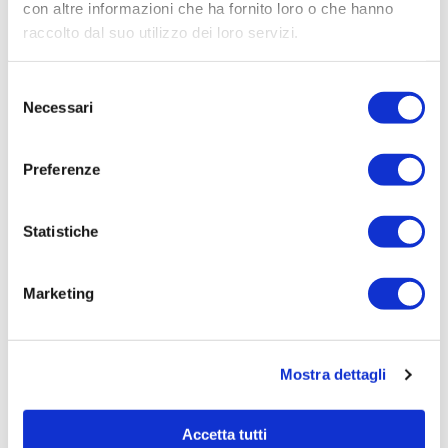
Affidamento ai sensi del Regolamento Generale
con altre informazioni che ha fornito loro o che hanno
Aziendale per Lavori Servizi e Forniture
raccolto dal suo utilizzo dei loro servizi.
Aggiudicatario Nome:
Selezione
SNF ITALIA S.R.L. SOCIO UNICO - cod. fisc.
Necessari
del
07269900580
consenso
Importo Aggiudicazione:
Preferenze
3.990,00
Tempi di completamento:
PRONTA
Statistiche
Importo Liquidato:
0
Marketing
Pagina aggiornata il 30/11/2021
Mostra dettagli
Accetta tutti