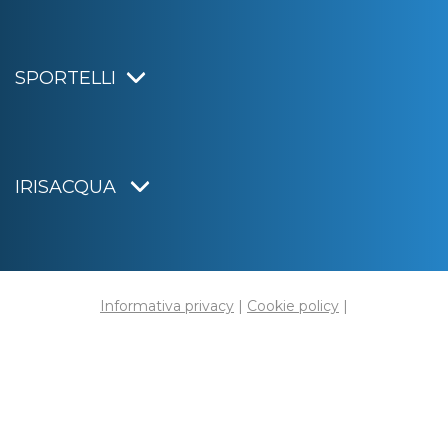
SPORTELLI
IRISACQUA
Informativa privacy
|
Cookie policy
|
Dichiarazione di accessibilità
Note legali
|
Sitemap
|
Digital agency:
Alea.pro
C.F. e P.IVA 01070220312
Capitale Sociale € 20.000.000,00 i.v.