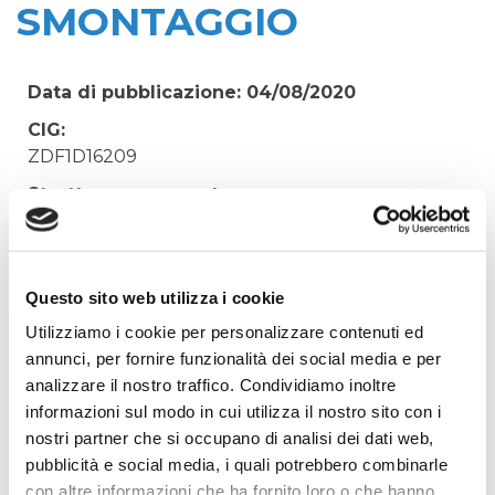
SMONTAGGIO
Data di pubblicazione: 04/08/2020
CIG:
ZDF1D16209
Struttura proponente:
'Irisacqua srl P.I./C.F. 01070220312. - Ufficio
Tecnico
Oggetto:
Questo sito web utilizza i cookie
FORNITURA URGENTE COLLARI DI
Utilizziamo i cookie per personalizzare contenuti ed
RIPARAZIONE E GIUNTI DI SMONTAGGIO
annunci, per fornire funzionalità dei social media e per
Elenco operatori invitati:
analizzare il nostro traffico. Condividiamo inoltre
informazioni sul modo in cui utilizza il nostro sito con i
Codice Fiscale:
nostri partner che si occupano di analisi dei dati web,
Procedura di scelta:
pubblicità e social media, i quali potrebbero combinarle
Affidamento ai sensi del Regolamento Generale
con altre informazioni che ha fornito loro o che hanno