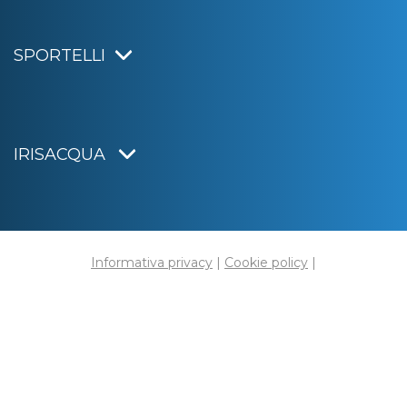
SPORTELLI
IRISACQUA
Informativa privacy
|
Cookie policy
|
Dichiarazione di accessibilità
Note legali
|
Sitemap
|
Digital agency:
Alea.pro
C.F. e P.IVA 01070220312
Capitale Sociale € 20.000.000,00 i.v.
Rag. Imprese di Gorizia n. 01070220312