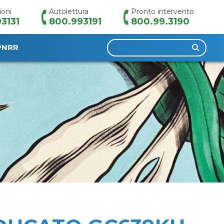
ioni
Autolettura
Pronto intervento
3131
800.993191
800.99.3190
Ricerca
PNRR
per: