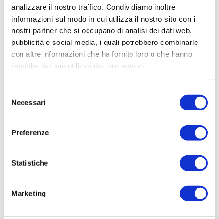
COMPENSO PER SERVIZIO DI SORVEGLIANZA
analizzare il nostro traffico. Condividiamo inoltre
ARCHEOLOGICA PER LAVORI DI SOSTITUZIONE
informazioni sul modo in cui utilizza il nostro sito con i
CONDOTTA IDRICA VIA GORIZIA SAN CANZIAN
nostri partner che si occupano di analisi dei dati web,
D'ISONZO
pubblicità e social media, i quali potrebbero combinarle
con altre informazioni che ha fornito loro o che hanno
Elenco operatori invitati:
raccolto dal suo utilizzo dei loro servizi.
Codice Fiscale:
Procedura di scelta:
Selezione
Necessari
Affidamento ai sensi del Regolamento Generale
del
Aziendale per Lavori Servizi e Forniture (art.238,
consenso
comma 7 d.lgs. 163/2006)
Preferenze
Aggiudicatario Nome:
ARCHEOTEST S.R.L. - cod. fisc. 01176710323
Statistiche
Importo Aggiudicazione:
5900,0000
Marketing
Tempi di completamento:
pronta