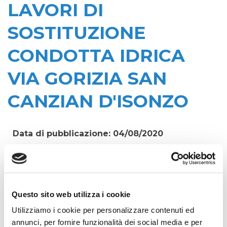
LAVORI DI
SOSTITUZIONE
CONDOTTA IDRICA
VIA GORIZIA SAN
CANZIAN D'ISONZO
Data di pubblicazione: 04/08/2020
CIG:
ZE01CEE20F
Struttura proponente:
'Irisacqua srl P.I./C.F. 01070220312. - Ufficio
Questo sito web utilizza i cookie
Tecnico
Utilizziamo i cookie per personalizzare contenuti ed
Oggetto:
annunci, per fornire funzionalità dei social media e per