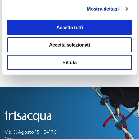
Importo Liquidato:
Mostra dettagli
0
Accetta tutti
Pagina aggiornata il 04/08/2020
Accetta selezionati
Rifiuta
Via IX Agosto 15 – 34170
Gorizia