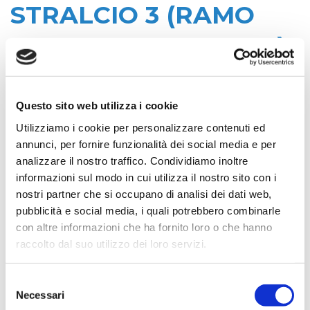
STRALCIO 3 (RAMO
MARIANO GRADISCA)
Data di pubblicazione: 04/08/2020
Questo sito web utilizza i cookie
CIG:
Utilizziamo i cookie per personalizzare contenuti ed
ZE021D27E6
annunci, per fornire funzionalità dei social media e per
Struttura proponente:
analizzare il nostro traffico. Condividiamo inoltre
'Irisacqua srl P.I./C.F. 01070220312. - Ufficio
informazioni sul modo in cui utilizza il nostro sito con i
Tecnico
nostri partner che si occupano di analisi dei dati web,
Oggetto:
pubblicità e social media, i quali potrebbero combinarle
PRESTAZIONI PROFESSIONALI DI
con altre informazioni che ha fornito loro o che hanno
COORDINAMENTO PER LA SICUREZZA IN FASE
raccolto dal suo utilizzo dei loro servizi.
DI PROGETTAZIONE ED ESECUZIONE AI SENSI
D.LGS 81/2008 S.M.I. - LAVORI DI
Selezione
RAZIONALIZZAZIONE DELLO SCHEMA
Necessari
del