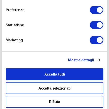
FOGNARIO - DEPURATIVO DELLA DESTRA
consenso
ISONZO - STRALCIO 3 (RAMO MARIANO
Preferenze
GRADISCA)
Elenco operatori invitati:
Statistiche
Codice Fiscale:
Procedura di scelta:
Marketing
Affidamento ai sensi del Regolamento Generale
Aziendale per Lavori Servizi e Forniture
Aggiudicatario Nome:
Mostra dettagli
SABEG Studio Tecnico Associato
geom.Bergamasco e Gravina - cod. fisc.
01159490315
Accetta tutti
Importo Aggiudicazione:
15225,0000
Accetta selezionati
Tempi di completamento:
Rifiuta
pronta