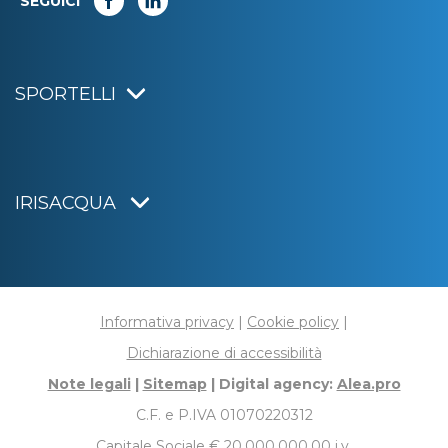
SEGUICI
SPORTELLI
IRISACQUA
Informativa privacy
|
Cookie policy
|
Dichiarazione di accessibilità
Note legali
|
Sitemap
|
Digital agency:
Alea.pro
C.F. e P.IVA 01070220312
Capitale Sociale € 20.000.000,00 i.v.