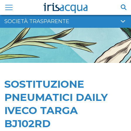
Vai
al
contenuto
SOCIETÀ TRASPARENTE
SOSTITUZIONE
PNEUMATICI DAILY
IVECO TARGA
BJ102RD