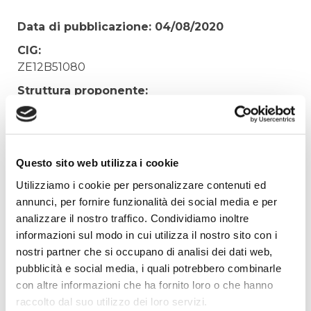
Data di pubblicazione: 04/08/2020
CIG:
ZE12B51080
Struttura proponente:
'Irisacqua srl P.I./C.F. 01070220312. - Ufficio
Tecnico
Oggetto:
Questo sito web utilizza i cookie
SOSTITUZIONE PNEUMATICI DAILY IVECO
TARGA BJ102RD
Utilizziamo i cookie per personalizzare contenuti ed
annunci, per fornire funzionalità dei social media e per
Elenco operatori invitati:
analizzare il nostro traffico. Condividiamo inoltre
Codice Fiscale:
informazioni sul modo in cui utilizza il nostro sito con i
Procedura di scelta:
nostri partner che si occupano di analisi dei dati web,
Affidamento ai sensi del Regolamento Generale
pubblicità e social media, i quali potrebbero combinarle
Aziendale per Lavori Servizi e Forniture
con altre informazioni che ha fornito loro o che hanno
raccolto dal suo utilizzo dei loro servizi.
Aggiudicatario Nome: