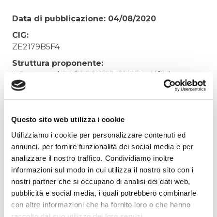
Data di pubblicazione: 04/08/2020
CIG:
ZE2179B5F4
Struttura proponente:
'Irisacqua srl P.I./C.F. 01070220312. - Ufficio
Tecnico
Oggetto:
REALIZZAZIONE AREA VERDE INGRESSO
Questo sito web utilizza i cookie
PEDONALE SEDE IRISACQUA
Utilizziamo i cookie per personalizzare contenuti ed
Elenco operatori invitati:
annunci, per fornire funzionalità dei social media e per
analizzare il nostro traffico. Condividiamo inoltre
Codice Fiscale:
informazioni sul modo in cui utilizza il nostro sito con i
Procedura di scelta:
nostri partner che si occupano di analisi dei dati web,
Affidamento ai sensi del Regolamento Generale
pubblicità e social media, i quali potrebbero combinarle
Aziendale per Lavori Servizi e Forniture (art.238,
con altre informazioni che ha fornito loro o che hanno
comma 7 d.lgs. 163/2006)
raccolto dal suo utilizzo dei loro servizi.