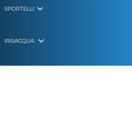
SPORTELLI
IRISACQUA
Informativa privacy
|
Cookie policy
|
Dichiarazione di accessibilità
Note legali
|
Sitemap
|
Digital agency:
Alea.pro
C.F. e P.IVA 01070220312
Capitale Sociale € 20.000.000,00 i.v.
Rag. Imprese di Gorizia n. 01070220312