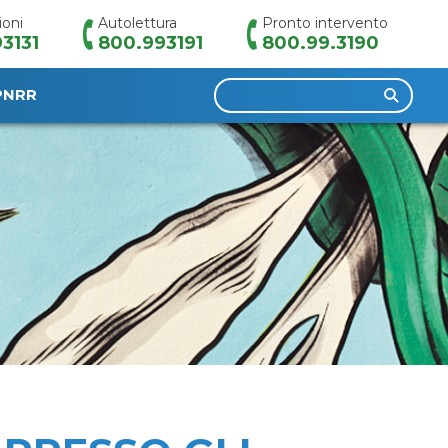
ioni
Autolettura
Pronto intervento
3131
800.993191
800.99.3190
Ricerca
PNRR
per: