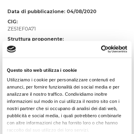
Data di pubblicazione: 04/08/2020
CIG:
ZE51EF0A71
Struttura proponente:
'Irisacqua srl P.I./C.F. 01070220312. - Ufficio
Tecnico
Oggetto:
Questo sito web utilizza i cookie
FORNITURA GRIGLIATI E LASTRE IN RESINA
POLIESTERE DEP. GRADO
Utilizziamo i cookie per personalizzare contenuti ed
annunci, per fornire funzionalità dei social media e per
Elenco operatori invitati:
analizzare il nostro traffico. Condividiamo inoltre
Codice Fiscale:
informazioni sul modo in cui utilizza il nostro sito con i
Procedura di scelta:
nostri partner che si occupano di analisi dei dati web,
Affidamento ai sensi del Regolamento Generale
pubblicità e social media, i quali potrebbero combinarle
Aziendale per Lavori Servizi e Forniture
con altre informazioni che ha fornito loro o che hanno
raccolto dal suo utilizzo dei loro servizi.
Aggiudicatario Nome: