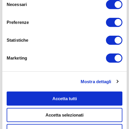
Necessari
del
Tempi di completamento:
consenso
pronta
Preferenze
Importo Liquidato:
0
Statistiche
Pagina aggiornata il 04/08/2020
Marketing
Mostra dettagli
Accetta tutti
Accetta selezionati