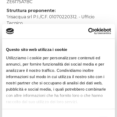
ZE6175A7BC
Struttura proponente:
'Irisacqua srl P.I./C.F. 01070220312. - Ufficio
Tecnico
Oggetto:
FORNITURA LAMPADE DA TERRA
Elenco operatori invitati:
Questo sito web utilizza i cookie
Codice Fiscale:
Utilizziamo i cookie per personalizzare contenuti ed
annunci, per fornire funzionalità dei social media e per
Procedura di scelta:
analizzare il nostro traffico. Condividiamo inoltre
Affidamento ai sensi del Regolamento Generale
informazioni sul modo in cui utilizza il nostro sito con i
Aziendale per Lavori Servizi e Forniture (art.238,
nostri partner che si occupano di analisi dei dati web,
comma 7 d.lgs. 163/2006)
pubblicità e social media, i quali potrebbero combinarle
Aggiudicatario Nome:
con altre informazioni che ha fornito loro o che hanno
IKEA ITALIA RETAIL S.R.L. - cod. fisc. 11574560154
raccolto dal suo utilizzo dei loro servizi.
Importo Aggiudicazione:
122,9000
Selezione