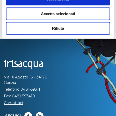
Accetta selezionati
Rifiuta
Via IX Agosto 15 – 34170
Gorizia
Telefono
0481-593111
Fax:
0481-593410
Contattaci
SEGUICI