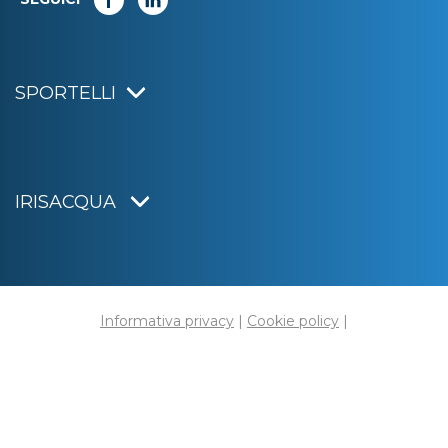
SPORTELLI
IRISACQUA
Informativa privacy
|
Cookie policy
|
Dichiarazione di accessibilità
Note legali
|
Sitemap
|
Digital agency:
Alea.pro
C.F. e P.IVA 01070220312
Capitale Sociale € 20.000.000,00 i.v.