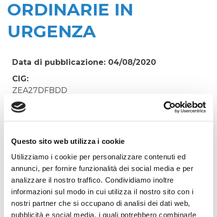
ORDINARIE IN
URGENZA
Data di pubblicazione: 04/08/2020
CIG:
ZEA27DFBDD
Struttura proponente:
'Irisacqua srl P.I./C.F. 01070220312. - Ufficio
Tecnico
Questo sito web utilizza i cookie
Oggetto:
Utilizziamo i cookie per personalizzare contenuti ed
LAVORI EDILI ED IDRAULICI PER ALLACCI E
annunci, per fornire funzionalità dei social media e per
MANUTENZIONI ORDINARIE IN URGENZA
analizzare il nostro traffico. Condividiamo inoltre
Elenco operatori invitati:
informazioni sul modo in cui utilizza il nostro sito con i
Codice Fiscale:
nostri partner che si occupano di analisi dei dati web,
pubblicità e social media, i quali potrebbero combinarle