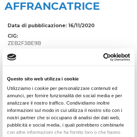
AFFRANCATRICE
Data di pubblicazione: 16/11/2020
CIG:
ZEB2F3BE9B
Struttura proponente:
'Irisacqua srl P.I./C.F. 01070220312. - Ufficio
Tecnico
Oggetto:
Questo sito web utilizza i cookie
FORNITURA MATERIALE DI CONSUMO PER
Utilizziamo i cookie per personalizzare contenuti ed
MACCHINA AFFRANCATRICE
annunci, per fornire funzionalità dei social media e per
analizzare il nostro traffico. Condividiamo inoltre
Elenco operatori invitati:
informazioni sul modo in cui utilizza il nostro sito con i
Codice Fiscale:
nostri partner che si occupano di analisi dei dati web,
Procedura di scelta:
pubblicità e social media, i quali potrebbero combinarle
Affidamento ai sensi del Regolamento Generale
con altre informazioni che ha fornito loro o che hanno