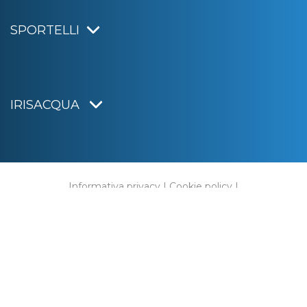
SPORTELLI
IRISACQUA
Informativa privacy
|
Cookie policy
|
Dichiarazione di accessibilità
Note legali
|
Sitemap
|
Digital agency:
Alea.pro
C.F. e P.IVA 01070220312
Capitale Sociale € 20.000.000,00 i.v.
Rag. Imprese di Gorizia n. 01070220312