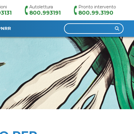
ioni
Autolettura
Pronto intervento
3131
800.993191
800.99.3190
Ricerca
PNRR
per: