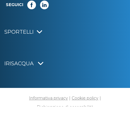
SEGUICI
SPORTELLI
IRISACQUA
Informativa privacy
|
Cookie policy
|
Dichiarazione di accessibilità
Note legali
|
Sitemap
|
Digital agency:
Alea.pro
C.F. e P.IVA 01070220312