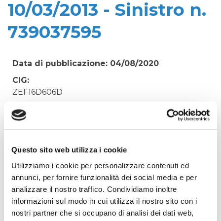
10/03/2013 - Sinistro n.
739037595
Data di pubblicazione: 04/08/2020
CIG:
ZEF16D606D
Struttura proponente:
'Irisacqua srl P.I./C.F. 01070220312. - Ufficio
Tecnico
Oggetto:
Questo sito web utilizza i cookie
SINISTRO POLO OMAR - MONTARELLA SIMONE
Utilizziamo i cookie per personalizzare contenuti ed
- RIF ASSIGEST - DD. 10/03/2013 - Sinistro n.
annunci, per fornire funzionalità dei social media e per
739037595
analizzare il nostro traffico. Condividiamo inoltre
informazioni sul modo in cui utilizza il nostro sito con i
Elenco operatori invitati:
nostri partner che si occupano di analisi dei dati web,
Codice Fiscale: