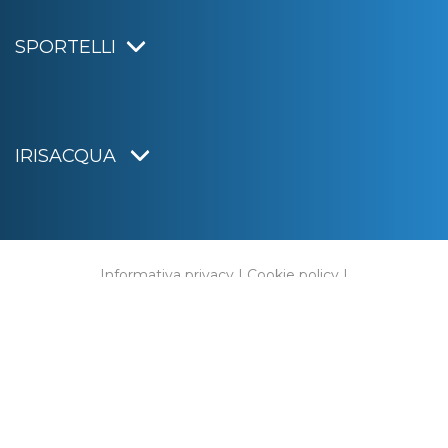
SPORTELLI
IRISACQUA
Informativa privacy
|
Cookie policy
|
Dichiarazione di accessibilità
Note legali
|
Sitemap
|
Digital agency:
Alea.pro
C.F. e P.IVA 01070220312
Capitale Sociale € 20.000.000,00 i.v.
Rag. Imprese di Gorizia n. 01070220312