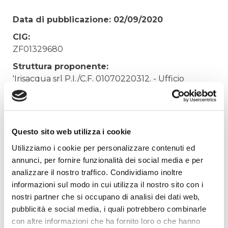
Data di pubblicazione: 02/09/2020
CIG:
ZF01329680
Struttura proponente:
'Irisacqua srl P.I./C.F. 01070220312. - Ufficio
Tecnico
Oggetto:
FESTIVAL DELL'ACQUA - MILANO 05-09
Questo sito web utilizza i cookie
OTTOBRE 2015
Utilizziamo i cookie per personalizzare contenuti ed
Elenco operatori invitati:
annunci, per fornire funzionalità dei social media e per
Codice Fiscale:
analizzare il nostro traffico. Condividiamo inoltre
Procedura di scelta:
informazioni sul modo in cui utilizza il nostro sito con i
Affidamento ai sensi del Regolamento Generale
nostri partner che si occupano di analisi dei dati web,
Aziendale per Lavori Servizi e Forniture (art.238,
pubblicità e social media, i quali potrebbero combinarle
comma 7 d.lgs. 163/2006)
con altre informazioni che ha fornito loro o che hanno