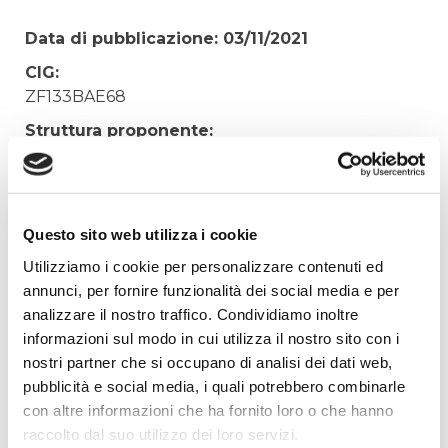
Data di pubblicazione: 03/11/2021
CIG:
ZF133BAE68
Struttura proponente:
'Irisacqua srl P.I./C.F. 01070220312. - Ufficio
Tecnico
Oggetto:
Questo sito web utilizza i cookie
MANUTENZIONE URGENTE PONTE VA' E VIENI
DEPURATORE DI STARANZANO
Utilizziamo i cookie per personalizzare contenuti ed
annunci, per fornire funzionalità dei social media e per
Elenco operatori invitati:
analizzare il nostro traffico. Condividiamo inoltre
Codice Fiscale:
informazioni sul modo in cui utilizza il nostro sito con i
Procedura di scelta:
nostri partner che si occupano di analisi dei dati web,
Affidamento ai sensi del Regolamento Generale
pubblicità e social media, i quali potrebbero combinarle
Aziendale per Lavori Servizi e Forniture
con altre informazioni che ha fornito loro o che hanno
raccolto dal suo utilizzo dei loro servizi.
Aggiudicatario Nome: