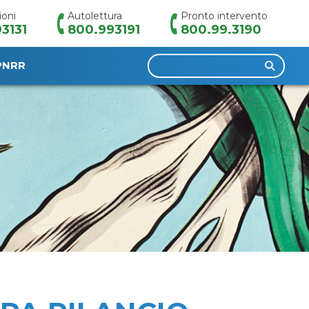
ioni
Autolettura
Pronto intervento
3131
800.993191
800.99.3190
Ricerca
PNRR
per: