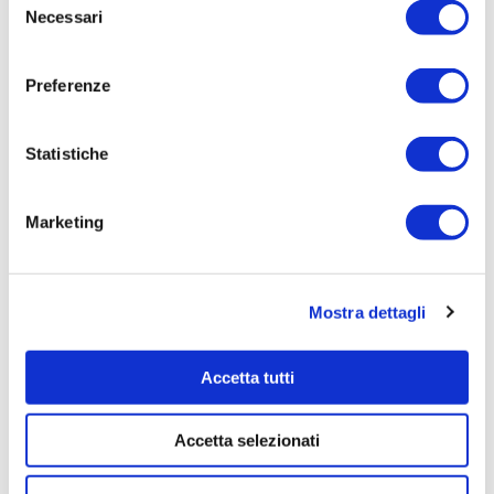
Necessari
del
Tempi di completamento:
consenso
pronta consegna
Preferenze
Importo Liquidato:
0
Statistiche
Pagina aggiornata il 02/09/2020
Marketing
Mostra dettagli
Accetta tutti
Accetta selezionati