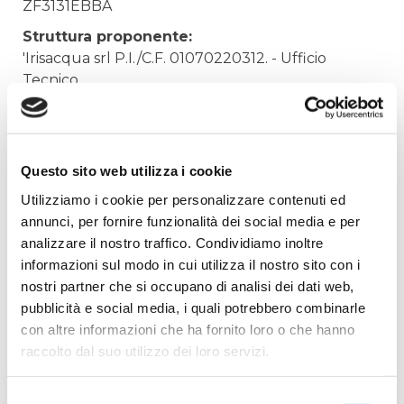
ZF3131EBBA
Struttura proponente:
'Irisacqua srl P.I./C.F. 01070220312. - Ufficio
Tecnico
Oggetto:
CABLAGGI PATCH CORD PER CED
Elenco operatori invitati:
Questo sito web utilizza i cookie
Codice Fiscale:
Utilizziamo i cookie per personalizzare contenuti ed
annunci, per fornire funzionalità dei social media e per
Procedura di scelta:
analizzare il nostro traffico. Condividiamo inoltre
Affidamento ai sensi del Regolamento Generale
informazioni sul modo in cui utilizza il nostro sito con i
Aziendale per Lavori Servizi e Forniture (art.238,
nostri partner che si occupano di analisi dei dati web,
comma 7 d.lgs. 163/2006)
pubblicità e social media, i quali potrebbero combinarle
Aggiudicatario Nome:
con altre informazioni che ha fornito loro o che hanno
EUROGROUP S.P.A. - cod. fisc. 00030280267
raccolto dal suo utilizzo dei loro servizi.
Importo Aggiudicazione:
215,0000
Selezione