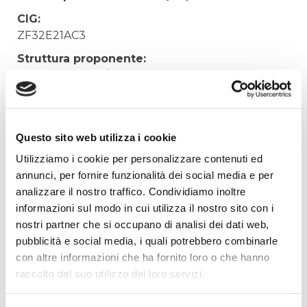
CIG:
ZF32E21AC3
Struttura proponente:
'Irisacqua srl P.I./C.F. 01070220312. - Ufficio
Tecnico
Oggetto:
Acquisto reintegri cassette primo soccorso
Questo sito web utilizza i cookie
Elenco operatori invitati:
Utilizziamo i cookie per personalizzare contenuti ed
annunci, per fornire funzionalità dei social media e per
Codice Fiscale:
analizzare il nostro traffico. Condividiamo inoltre
Procedura di scelta:
informazioni sul modo in cui utilizza il nostro sito con i
Affidamento ai sensi del Regolamento Generale
nostri partner che si occupano di analisi dei dati web,
Aziendale per Lavori Servizi e Forniture
pubblicità e social media, i quali potrebbero combinarle
Aggiudicatario Nome:
con altre informazioni che ha fornito loro o che hanno
PVS S.P.A. - cod. fisc. 06532250153
raccolto dal suo utilizzo dei loro servizi.
Importo Aggiudicazione: