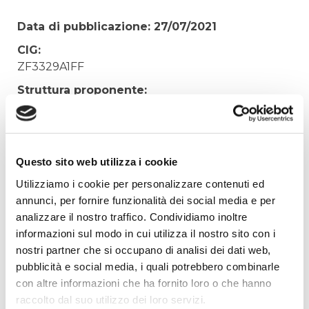
Data di pubblicazione: 27/07/2021
CIG:
ZF3329A1FF
Struttura proponente:
'Irisacqua srl P.I./C.F. 01070220312. - Ufficio
Tecnico
Oggetto:
Questo sito web utilizza i cookie
VERIFICA PERIODICA GRUPPO DI MISURA
FISCALE FOTOVOLTAICO
Utilizziamo i cookie per personalizzare contenuti ed
annunci, per fornire funzionalità dei social media e per
Elenco operatori invitati:
analizzare il nostro traffico. Condividiamo inoltre
Codice Fiscale:
informazioni sul modo in cui utilizza il nostro sito con i
Procedura di scelta:
nostri partner che si occupano di analisi dei dati web,
Affidamento ai sensi del Regolamento Generale
pubblicità e social media, i quali potrebbero combinarle
Aziendale per Lavori Servizi e Forniture
con altre informazioni che ha fornito loro o che hanno
raccolto dal suo utilizzo dei loro servizi.
Aggiudicatario Nome: