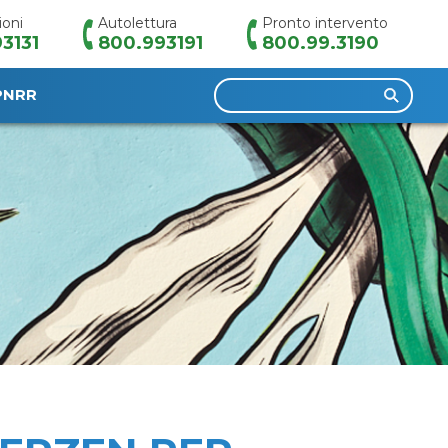
ioni
Autolettura
Pronto intervento
3131
800.993191
800.99.3190
Ricerca
PNRR
per: