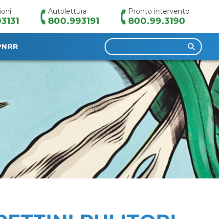
ioni
Autolettura
Pronto intervento
3131
800.993191
800.99.3190
Ricerca
PNRR
per: