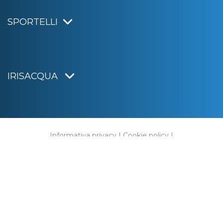
SPORTELLI
IRISACQUA
Informativa privacy
|
Cookie policy
|
Dichiarazione di accessibilità
Note legali
|
Sitemap
|
Digital agency:
Alea.pro
C.F. e P.IVA 01070220312
Capitale Sociale € 20.000.000,00 i.v.
Rag. Imprese di Gorizia n. 01070220312