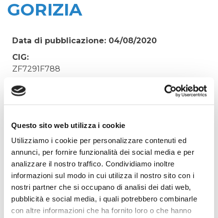
GORIZIA
Data di pubblicazione: 04/08/2020
CIG:
ZF7291F788
Struttura proponente:
'Irisacqua srl P.I./C.F. 01070220312. - Ufficio
Tecnico
Oggetto:
Questo sito web utilizza i cookie
FORNITURA MATERIALE ELETTROSALDABILE
Utilizziamo i cookie per personalizzare contenuti ed
PER MAGAZZINO GORIZIA
annunci, per fornire funzionalità dei social media e per
analizzare il nostro traffico. Condividiamo inoltre
Elenco operatori invitati:
informazioni sul modo in cui utilizza il nostro sito con i
Codice Fiscale:
nostri partner che si occupano di analisi dei dati web,
Procedura di scelta:
pubblicità e social media, i quali potrebbero combinarle
Affidamento ai sensi del Regolamento Generale
con altre informazioni che ha fornito loro o che hanno