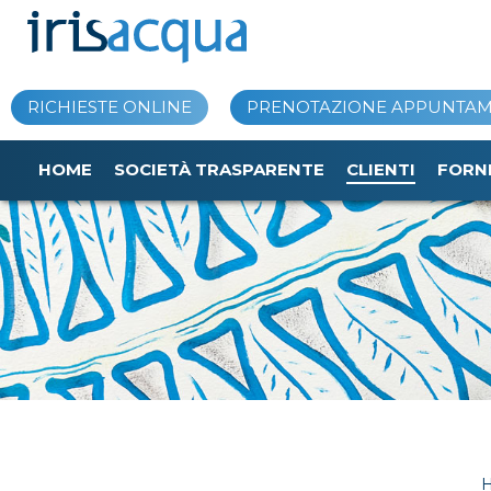
Vai
al
contenuto
RICHIESTE ONLINE
PRENOTAZIONE APPUNTA
HOME
SOCIETÀ TRASPARENTE
CLIENTI
FORN